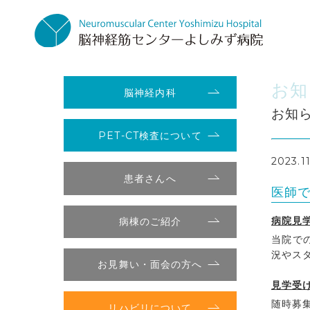
お知
脳神経内科
お知
PET-CT検査について
2023.1
患者さんへ
医師
病院見
病棟のご紹介
当院で
況やス
お見舞い・面会の方へ
見学受
随時募
リハビリについて