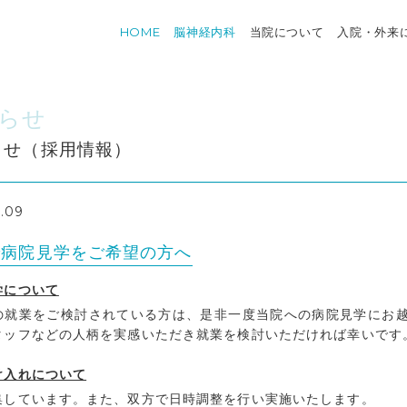
HOME
脳神経内科
当院について
入院・外来
らせ
らせ（採用情報）
1.09
で病院見学をご希望の方へ
学について
の就業をご検討されている方は、是非一度当院への病院見学にお
タッフなどの人柄を実感いただき就業を検討いただければ幸いです
け入れについて
集しています。また、双方で日時調整を行い実施いたします。