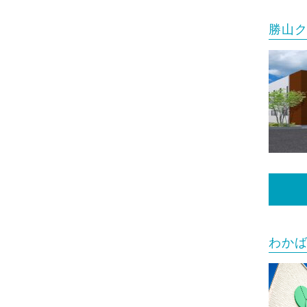
勝山
わか