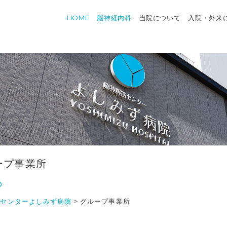
HOME
脳神経内科
当院について
入院・外来
ープ事業所
p
筋センターよしみず病院
>
グループ事業所