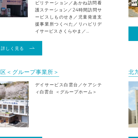
ビリテーション／あかね訪問看
護ステーション／24時間訪問サ
ービスしものせき／児童発達支
援事業所つくぺた／リハビリデ
イサービスさくらやま／…
詳しく見る
地区＜グループ事業所＞
北
デイサービス白雲台／ケアシテ
ィ白雲台 ＜グループホーム＞