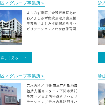
地区＜グループ事業所＞
汐
よしみず病院／介護医療院あか
ね／よしみず病院居宅介護支援
事業所／よしみず病院通所リハ
ビリテーション／わかば保育園
詳しく見る
地区＜グループ事業所＞
勝
𠮷水内科／ 下関市本庁西部地域
包括支援センター＜下関市受託
事業＞／𠮷水内科通所リハビリ
テーション／𠮷水内科訪問リハ