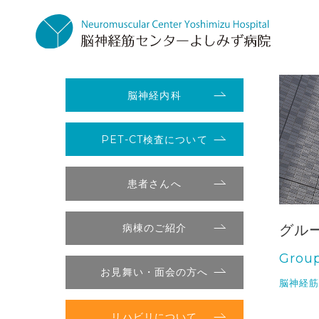
脳神経内科
PET-CT検査について
患者さんへ
グル
病棟のご紹介
Grou
お見舞い・面会の方へ
脳神経
リハビリについて