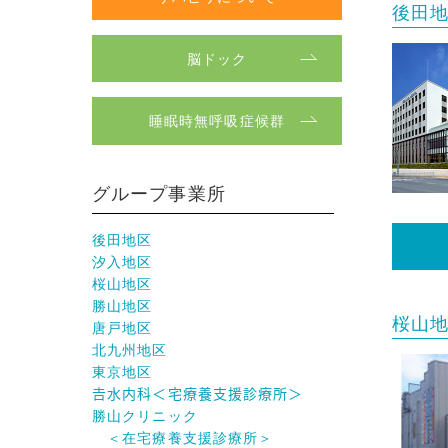
後田
脳ドック
睡眠時無呼吸症候群
グループ事業所
後田地区
汐入地区
桜山地区
勝山地区
桜山
唐戸地区
北九州地区
東京地区
𠮷水内科＜宅療養支援診療所＞
勝山クリニック
＜在宅療養支援診療所＞