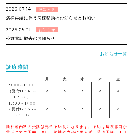
2026.07.14
お知らせ
病棟再編に伴う病棟移動のお知らせとお願い
2026.05.01
お知らせ
公衆電話撤去のお知らせ
お知らせ一覧
診療時間
月
火
水
木
金
9:00～12:00
（受付8：45～
○
○
○
○
○
11：30）
13:00～17:00
（受付12：45～
○
○
○
○
○
16：30）
脳神経内科の受診は完全予約制になります。予約は病院窓口か
電話にてご予約下さい。脳神経内科に限らず、受診予約は１４