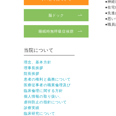
●神
●在
●先
脳ドック
●思
●職
睡眠時無呼吸症候群
当院について
理念、基本方針
理事長挨拶
院長挨拶
患者の権利と義務について
医療従事者の職業倫理及び
臨床倫理に関する方針
個人情報の取り扱い、
虐待防止の指針について
診療実績
臨床研究について