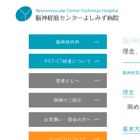
脳神
脳神経内科
理念
PET-CT検査について
脳神経
患者さんへ
理念
病棟のご紹介
病め
お見舞い・面会の方へ
基本
リハビリについて