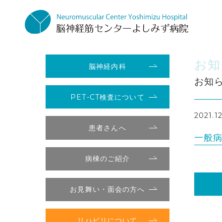
お知
脳神経内科
お知
PET-CT検査について
2021.1
患者さんへ
一般病
病棟のご紹介
お見舞い・面会の方へ
リハビリについて